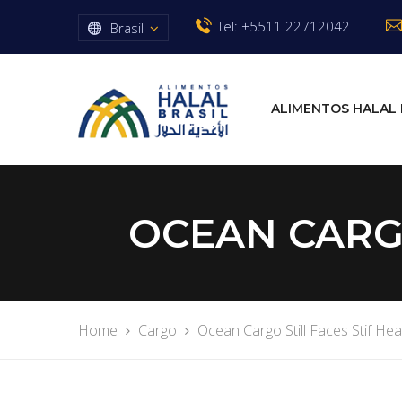
Tel: +5511 22712042
Brasil
ALIMENTOS HALAL 
OCEAN CARG
Home
Cargo
Ocean Cargo Still Faces Stif He