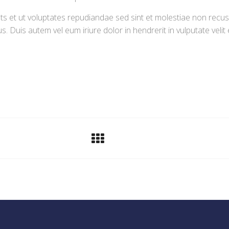
uts et ut voluptates repudiandae sed sint et molestiae non rec
 Duis autem vel eum iriure dolor in hendrerit in vulputate velit