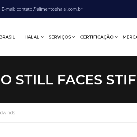
E-mail: contato@alimentoshalal.com.br
BRASIL
HALAL
SERVIÇOS
CERTIFICAÇÃO
MERC
O STILL FACES STI
adwinds