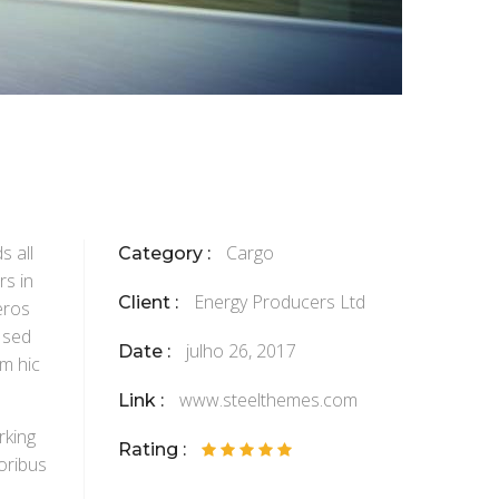
s all
Cargo
Category :
rs in
Energy Producers Ltd
Client :
 eros
 sed
julho 26, 2017
Date :
m hic
www.steelthemes.com
Link :
rking
Rating :
poribus