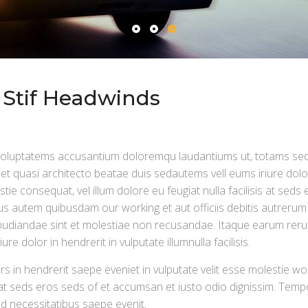
 Stif Headwinds
t voluptatems accusantium doloremqu laudantiums ut, totams sed
 et quasi architecto beatae duis sedautems vell eums iriure dolo
tie consequat, vel illum dolore eu feugiat nulla facilisis at seds
s autem quibusdam our working et aut officiis debitis autrerum
repudiandae sint et molestiae non recusandae. Itaque earum reru
e dolor in hendrerit in vulputate illumnulla facilisis.
rs in hendrerit saepe eveniet in vulputate velit esse molestie wo
is at seds eros seds of et accumsan et iusto odio dignissim. Tem
ed necessitatibus saepe evenit.