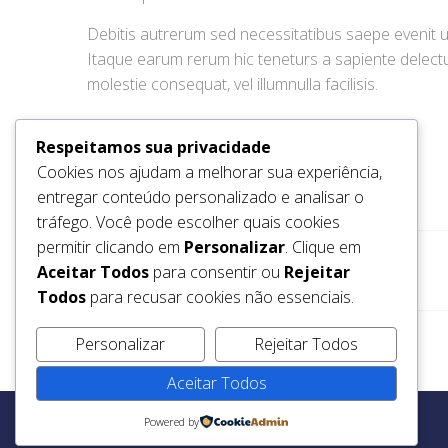
Debitis autrerum sed necessitatibus saepe evenit 
Itaque earum rerum hic teneturs a sapiente delectus.
molestie consequat, vel illumnulla facilisis.
Respeitamos sua privacidade
Cookies nos ajudam a melhorar sua experiência,
entregar conteúdo personalizado e analisar o
tráfego. Você pode escolher quais cookies
permitir clicando em
Personalizar
. Clique em
Aceitar Todos
para consentir ou
Rejeitar
Todos
para recusar cookies não essenciais.
Personalizar
Rejeitar Todos
Aceitar Todos
Powered by
Copyright @ 2026