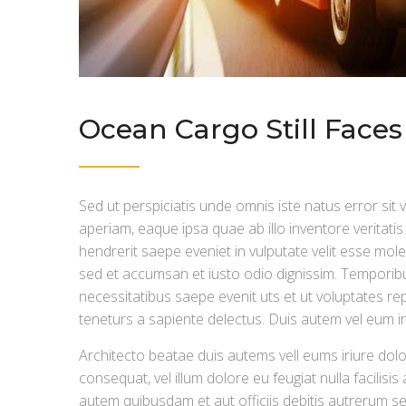
Ocean Cargo Still Faces
Sed ut perspiciatis unde omnis iste natus error si
aperiam, eaque ipsa quae ab illo inventore veritatis
hendrerit saepe eveniet in vulputate velit esse moles
sed et accumsan et iusto odio dignissim. Temporibu
necessitatibus saepe evenit uts et ut voluptates 
teneturs a sapiente delectus. Duis autem vel eum iriur
Architecto beatae duis autems vell eums iriure dolo
consequat, vel illum dolore eu feugiat nulla facilis
autem quibusdam et aut officiis debitis autrerum s