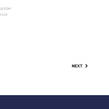
usandae
 esse
NEXT