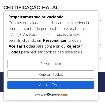
CERTIFICAÇÂO HALAL
Respeitamos sua privacidade
Certificação Halal
Cookies nos ajudam a melhorar sua experiência,
entregar conteúdo personalizado e analisar o
Segmentos Certificados
tráfego. Você pode escolher quais cookies
permitir clicando em
Personalizar
. Clique em
Parceiros
Aceitar Todos
para consentir ou
Rejeitar
Todos
para recusar cookies não essenciais.
Processo de Certificação Halal
Personalizar
Rejeitar Todos
Copyright @ 2026
Aceitar Todos
Powered by